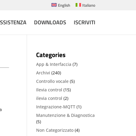
English
Italiano
ASSISTENZA
DOWNLOADS
ISCRIVITI
Categories
App & Interfaccia
(7)
Archivi
(240)
Controllo vocale
(5)
Ilevia control
(15)
ilevia control
(2)
Integrazione-MQTT
(1)
a
Manutenzione & Diagnostica
(5)
Non Categorizzato
(4)