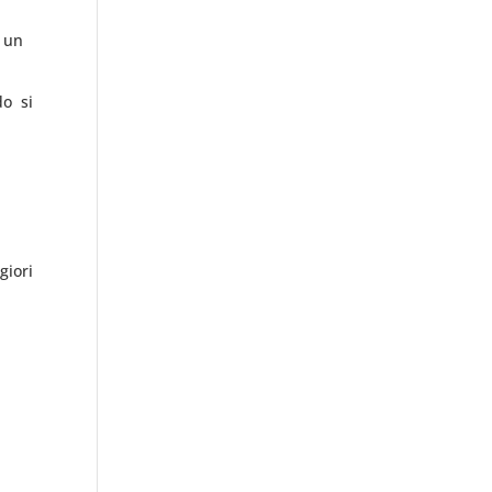
 un
do si
giori