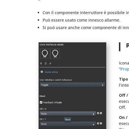
Con il componente interruttore è possibile in
Può essere usato come innesco allarme.
Si può usare anche come componente di inn
Icona
“
Prop
Tipo
l’int
Off /
esecu
Off.
On / 
esecu