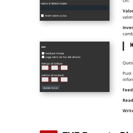
On.
Valor
valor
Inve
cambi
Ques
Puoi 
infor
Feed
Read
Writ