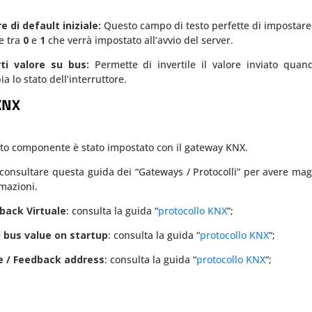
e di default iniziale:
Questo campo di testo perfette di impostare
e tra
0
e
1
che verrà impostato all’avvio del server.
rti valore su bus:
Permette di invertile il valore inviato quan
a lo stato dell’interruttore.
KNX
to componente è stato impostato con il gateway KNX.
consultare questa guida dei “Gateways / Protocolli” per avere mag
mazioni.
back Virtuale
: consulta la guida “
protocollo KNX
“;
 bus value on startup
: consulta la guida “
protocollo KNX
“;
e / Feedback address
: consulta la guida “
protocollo KNX
“;