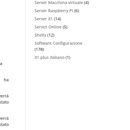
Server Macchina virtuale
(4)
Server Raspberry Pi
(6)
Server X1
(14)
Servizi Online
(5)
Shelly
(12)
Software Configurazione
(178)
X1 plus italiano
(1)
da
e ha
verrà
stato
verrà
stato