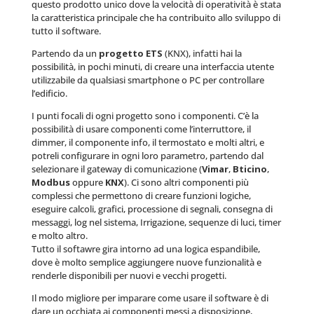
questo prodotto unico dove la velocità di operatività è stata
la caratteristica principale che ha contribuito allo sviluppo di
tutto il software.
Partendo da un
progetto ETS
(KNX), infatti hai la
possibilità, in pochi minuti, di creare una interfaccia utente
utilizzabile da qualsiasi smartphone o PC per controllare
l’edificio.
I punti focali di ogni progetto sono i componenti. C’è la
possibilità di usare componenti come l’interruttore, il
dimmer, il componente info, il termostato e molti altri, e
potreli configurare in ogni loro parametro, partendo dal
selezionare il gateway di comunicazione (
Vimar
,
Bticino
,
Modbus
oppure
KNX
). Ci sono altri componenti più
complessi che permettono di creare funzioni logiche,
eseguire calcoli, grafici, processione di segnali, consegna di
messaggi, log nel sistema, Irrigazione, sequenze di luci, timer
e molto altro.
Tutto il softawre gira intorno ad una logica espandibile,
dove è molto semplice aggiungere nuove funzionalità e
renderle disponibili per nuovi e vecchi progetti.
Il modo migliore per imparare come usare il software è di
dare un occhiata ai componenti messi a disposizione,